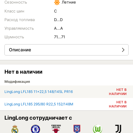
Сезонность
Летние
Класс шин
C
Расход топлива
D...D
Управляемость
A...A
Шумность
71...71
Описание
Нет в наличии
Модификация
НЕТ В
LingLong LFL185 11x22,5 148/145L PR16
НАЛИЧИИ
НЕТ В
LingLong LFL185 295/80 R22,5 152/148M
НАЛИЧИИ
LingLong сотрудничает с