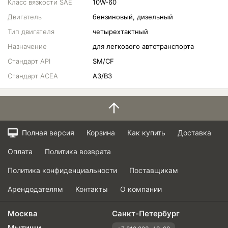
Класс вязкости SAE
10W-60
Двигатель
бензиновый, дизельный
Тип двигателя
четырехтактный
Назначение
для легкового автотранспорта
Стандарт API
SM/CF
Стандарт ACEA
A3/B3
Полная версия
Корзина
Как купить
Доставка
Оплата
Политика возврата
Политика конфиденциальности
Поставщикам
Арендодателям
Контакты
О компании
Москва
Санкт-Петербург
Мытищи