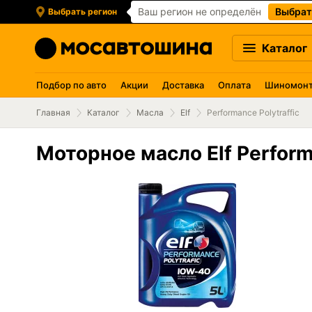
Ваш регион не определён
Выбрат
Выбрать регион
Каталог
Подбор по авто
Акции
Доставка
Оплата
Шиномон
Главная
Каталог
Масла
Elf
Performance Polytraffic
Моторное масло Elf Performa