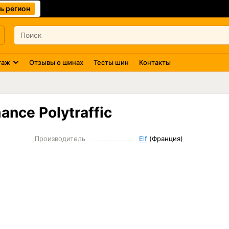
ь регион
таж
Отзывы о шинах
Тесты шин
Контакты
nce Polytraffic
Производитель
Elf
(Франция)