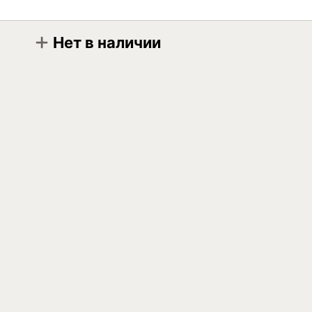
Нет в наличии
Модификация
Elf Performance Polytraffic 10W-40 20л
Elf Performance Polytraffic 10W-40 208л