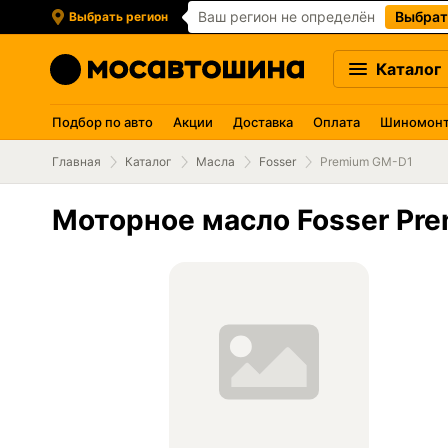
Ваш регион не определён
Выбрат
Выбрать регион
Каталог
Подбор по авто
Акции
Доставка
Оплата
Шиномон
Главная
Каталог
Масла
Fosser
Premium GM-D1
Моторное масло Fosser Pr