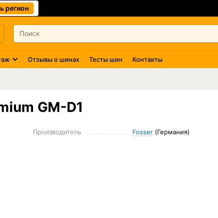
ь регион
таж
Отзывы о шинах
Тесты шин
Контакты
emium GM-D1
Производитель
Fosser
(Германия)