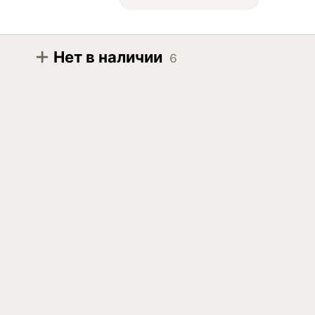
Нет в наличии
6
Модификация
Fosser Premium GM-D1 5W-30 SP GF-6A 1л
Fosser Premium GM-D1 5W-30 SP GF-6A 4л
Fosser Premium GM-D1 5W-30 SP GF-6A 5л
Fosser Premium GM-D1 5W-30 SP GF-6A 20л
Fosser Premium GM-D1 5W-30 SP GF-6A 60л
Fosser Premium GM-D1 5W-30 SP GF-6A 208