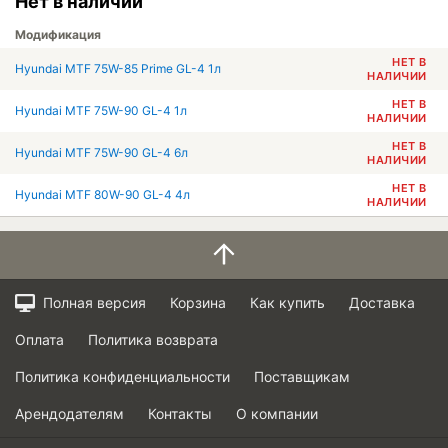
Нет в наличии
Модификация
НЕТ В
Hyundai MTF 75W-85 Prime GL-4 1л
НАЛИЧИИ
НЕТ В
Hyundai MTF 75W-90 GL-4 1л
НАЛИЧИИ
НЕТ В
Hyundai MTF 75W-90 GL-4 6л
НАЛИЧИИ
НЕТ В
Hyundai MTF 80W-90 GL-4 4л
НАЛИЧИИ
Полная версия
Корзина
Как купить
Доставка
Оплата
Политика возврата
Политика конфиденциальности
Поставщикам
Арендодателям
Контакты
О компании