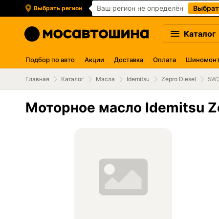
Ваш регион не определён
Выбрат
Выбрать регион
Каталог
Подбор по авто
Акции
Доставка
Оплата
Шиномон
Главная
Каталог
Масла
Idemitsu
Zepro Diesel
5W3
Моторное масло Idemitsu Ze