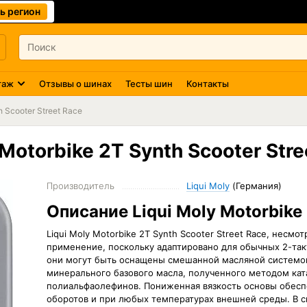
ь регион
таж
Отзывы о шинах
Тесты шин
Контакты
h Scooter Street Race
Motorbike 2T Synth Scooter Stre
Производитель
Liqui Moly
(Германия)
Описание Liqui Moly Motorbike 
Liqui Moly Motorbike 2T Synth Scooter Street Race, несм
применение, поскольку адаптировано для обычных 2-так
они могут быть оснащены смешанной масляной системой
минерального базового масла, полученного методом кат
полиальфаолефинов. Пониженная вязкость основы обесп
оборотов и при любых температурах внешней среды. В 