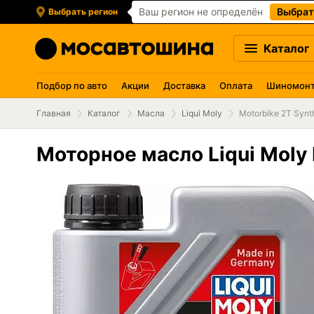
Ваш регион не определён
Выбрат
Выбрать регион
Каталог
Подбор по авто
Акции
Доставка
Оплата
Шиномон
Главная
Каталог
Масла
Liqui Moly
Motorbike 2T Synt
Моторное масло Liqui Moly 