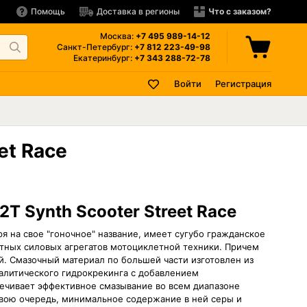
Помощь
Доставка в регионы
Что с заказом?
Москва:
+7 495
989-14-12
Санкт-Петербург:
+7 812
223-49-98
Екатеринбург:
+7 343
288-72-78
Войти
Регистрация
et Race
2T Synth Scooter Street Race
отря на свое "гоночное" название, имеет сугубо гражданское
тных силовых агрегатов мотоциклетной техники. Причем
. Смазочный материал по большей части изготовлен из
алитического гидрокрекинга с добавлением
ечивает эффективное смазывание во всем диапазоне
свою очередь, минимальное содержание в ней серы и