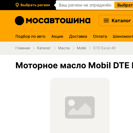
Ваш регион не определён
Выбрат
Выбрать регион
Каталог
Подбор по авто
Акции
Доставка
Оплата
Шиномон
Главная
Каталог
Масла
Mobil
DTE Excel 46
Моторное масло Mobil DTE 