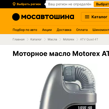
Ваш регион не определён
Выбрат
Выбрать регион
Каталог
Подбор по авто
Акции
Доставка
Оплата
Шиномон
Главная
Каталог
Масла
Motorex
ATV Quad 4T
Моторное масло Motorex A