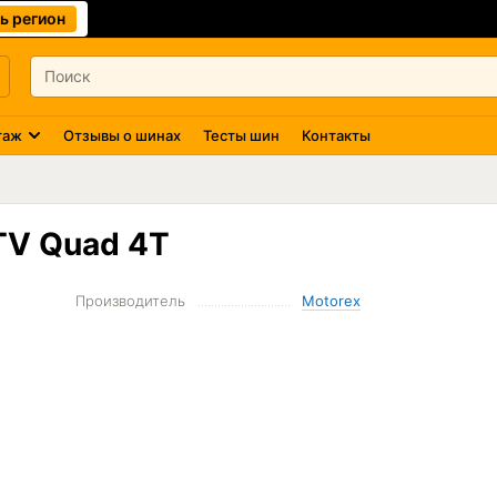
ь регион
таж
Отзывы о шинах
Тесты шин
Контакты
TV Quad 4T
Производитель
Motorex