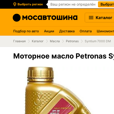
Ваш регион не определён
Выбрат
Выбрать регион
Каталог
Подбор по авто
Акции
Доставка
Оплата
Шиномон
Главная
Каталог
Масла
Petronas
Syntium 7000 DM
Моторное масло Petronas 