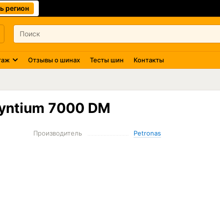
ь регион
таж
Отзывы о шинах
Тесты шин
Контакты
Syntium 7000 DM
Производитель
Petronas