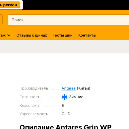
ь регион
таж
Отзывы о шинах
Тесты шин
Контакты
Производитель
Antares
(Китай)
Сезонность
Зимние
Класс шин
E
Управляемость
C...D
Описание Antares Grip WP