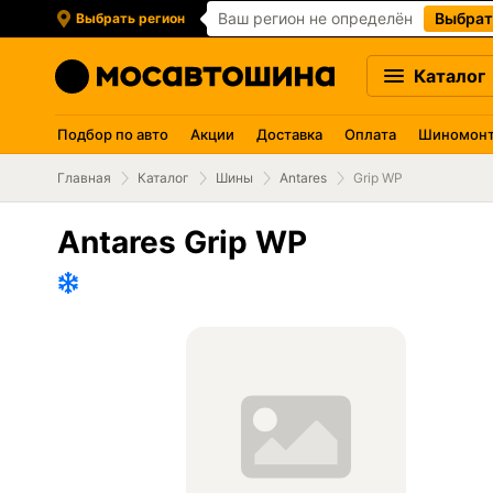
Ваш регион не определён
Выбрат
Выбрать регион
Каталог
Подбор по авто
Акции
Доставка
Оплата
Шиномон
Главная
Каталог
Шины
Antares
Grip WP
Antares Grip WP