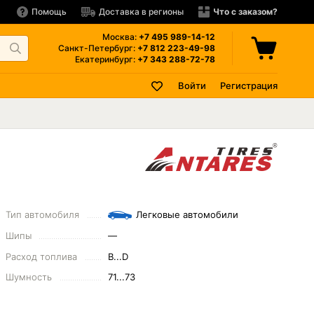
Помощь
Доставка в регионы
Что с заказом?
Москва:
+7 495
989-14-12
Санкт-Петербург:
+7 812
223-49-98
Екатеринбург:
+7 343
288-72-78
Войти
Регистрация
Тип автомобиля
Легковые автомобили
Шипы
—
Расход топлива
B...D
Шумность
71...73