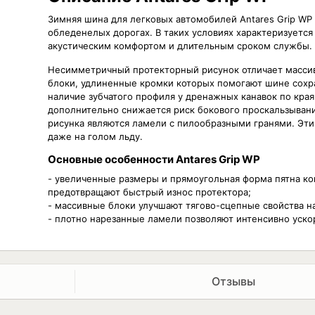
Зимняя шина для легковых автомобилей Antares Grip WP
обледенелых дорогах. В таких условиях характеризуетс
акустическим комфортом и длительным сроком службы.
Несимметричный протекторный рисунок отличает масси
блоки, удлиненные кромки которых помогают шине сохра
наличие зубчатого профиля у дренажных канавок по кр
дополнительно снижается риск бокового проскальзыван
рисунка являются ламели с пилообразными гранями. Эти
даже на голом льду.
Основные особенности Antares Grip WP
- увеличенные размеры и прямоугольная форма пятна ко
предотвращают быстрый износ протектора;
- массивные блоки улучшают тягово-сцепные свойства на
- плотно нарезанные ламели позволяют интенсивно ускор
Отзывы