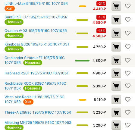
iLINK L-Max 9 195/75 R16C 107/105R
-21%
Хит
4 410
₽
Sunfull SF-07 195/75 R16C 107/105R
-15%
Новинка
4 580
₽
Ovation V-03 195/75 R16C 107/105R
-15%
Новинка
4 580
₽
Kingboss G326 195/75 R16C 107/105T
4 750
₽
Новинка
Grenlander Stratour E1 195/75 R16C
4 800
₽
107/105R
Новинка
Habilead RS01 195/75 R16C 107/105T
4 900
₽
Rockblade ROCK 838C 195/75 R16C
5 090
₽
107/105R
Новинка
WestLake Radial H188 195/75 R16C
5 210
₽
107/105R
Хит
Three-A Effitrac 195/75 R16C 107/105R
5 230
₽
Mileking MK725 195/75 R16C 107/105S
5 290
₽
Новинка