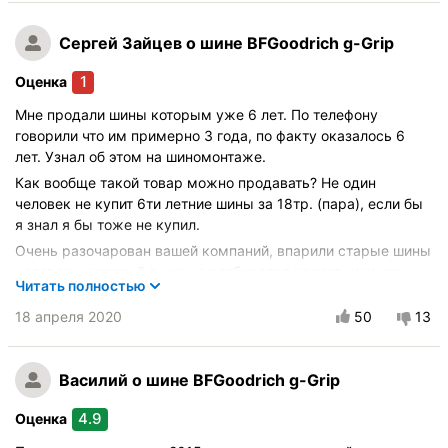
Сергей Зайцев
о шине BFGoodrich g-Grip
1
Оценка
Мне продали шины которым уже 6 лет. По телефону
говорили что им примерно 3 года, по факту оказалось 6
лет. Узнал об этом на шиномонтаже.
Как вообще такой товар можно продавать? Не один
человек не купит 6ти летние шины за 18тр. (пара), если бы
я знал я бы тоже не купил.
Очень разочарован вашей компаний, впарили старые шины
человеку, который в них не разбирался красавчики, так
Читать полностью
держать, как говорятся не обманешь не протянешь.
18 апреля 2020
50
13
Заказ № 1225109
Покупал шины: BFGoodrich g-Grip 255/35 R18 94Y XL
Автомобиль:
Mercedes E-Class Coupe
Василий
о шине BFGoodrich g-Grip
Купите опять?:
Скорее нет
4.9
Оценка
Управление на сухой дороге