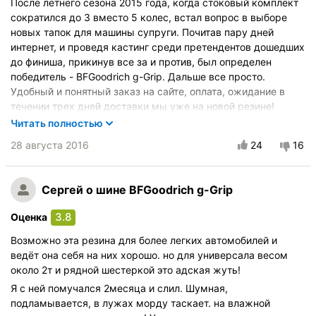
После летнего сезона 2015 года, когда стоковый комплект
Управление на мокрой дороге
сократился до 3 вместо 5 колес, встал вопрос в выборе
Курсовая устойчивость
новых тапок для машины супруги. Почитав пару дней
интернет, и проведя кастинг среди претендентов дошедших
Комфорт при движении
до финиша, прикинув все за и против, был определен
Бесшумность в движении
победитель - BFGoodrich g-Grip. Дальше все просто.
Эффективность торможения
Удобный и понятный заказ на сайте, оплата, ожидание в
Стойкость к аквапланированию
течении трех дней доставки мы уже на новой резине!
Резина скорее не шоссейный слик, а честная АТшка.
Скоростные характеристики
Читать полностью
Отсюда немного повышенная шумность при качении. Вот
Износоустойчивость
28 августа 2016
24
16
пожалуй и всё на что было замечено, а дальше одни плюсы.
Качество изготовления
Держак изумительный, аква планирование отсутствует в
Оправданность цены
принципе, в меру жесткая с сильной боковиной.
Сергей
о шине BFGoodrich g-Grip
Сложилось ощущение, что мокрую дорогу держит лучше
чем сухую. Прошел больше 2500 км, износ не замечен -
3.8
Оценка
даже все резиновые шипики на месте). Резиной очень
доволен!
Возможно эта резина для более легких автомобилей и
ведёт она себя на них хорошо. но для универсала весом
Автомобиль:
Hyundai Solaris
около 2т и рядной шестеркой это адская жуть!
Купите опять?:
Скорее всего
Я с ней помучался 2месяца и слил. Шумная,
подламывается, в лужах морду таскает. на влажной
Управление на сухой дороге