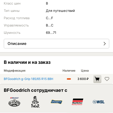
Класс шин
B
Тип шины
Для путешествий
Расход топлива
C...F
Управляемость
B...C
Шумность
69...71
Описание
В наличии и на заказ
Модификация
Наличие
Цена
BFGoodrich g-Grip 185/65 R15 88H
3 600
₽
BFGoodrich сотрудничает с