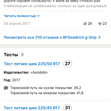
дороге норовит скользнуть! У меня за зиму столько раз
Управление на мокрой дороге
стабилизация не срабатывала, сколько за один дождливый
Курсовая устойчивость
день. Боковина мягкая, как ни качай, играет на скоростях
Комфорт при движении
Читать полностью
или теряет контакт на перекаче.
Бесшумность в движении
Итог: до сих пор глаз дергается, когда вижу её на других
24 апреля 2017
29
23
машинах!
Эффективность торможения
Хотя может быть и не по коню подковы были!
Стойкость к аквапланированию
Посмотреть все 310 отзывов о BFGoodrich g-Grip
Скоростные характеристики
Автомобиль:
BMW 5 (E39)
Износоустойчивость
Управление на сухой дороге
Тесты
9
Качество изготовления
Управление на мокрой дороге
Оправданность цены
Курсовая устойчивость
27
Тест летних шин 225/50 R17
Комфорт при движении
Издательство:
«Autobild»
Бесшумность в движении
Год:
2017
Эффективность торможения
Тормозной путь на сухом покрытии: 36,2
Стойкость к аквапланированию
Тормозной путь на мокром покрытии: 41,8
Скоростные характеристики
Износоустойчивость
31
Тест летних шин 225/45 R17
Качество изготовления