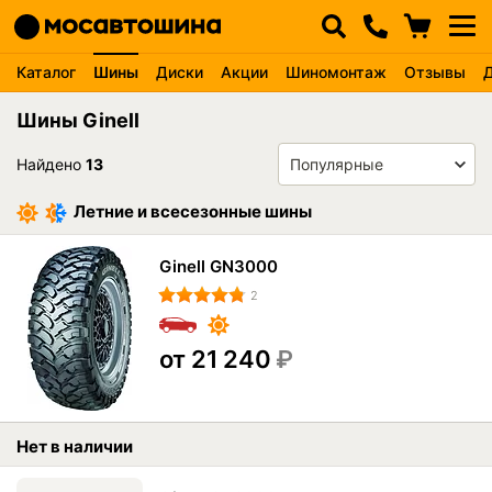
Каталог
Шины
Диски
Акции
Шиномонтаж
Отзывы
Шины Ginell
Найдено
13
Летние и всесезонные шины
Ginell GN3000
2
от 21 240
₽
Нет в наличии