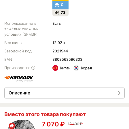
C
73
Использование в
Есть
тяжёлых снежных
условиях (3PMSF)
Вес шины
12.92 кг
Заводской код
2021944
EAN
8808563596303
Производство
Китай
Корея
Описание
Вместо этого товара покупают
7 070
₽
12 400
₽