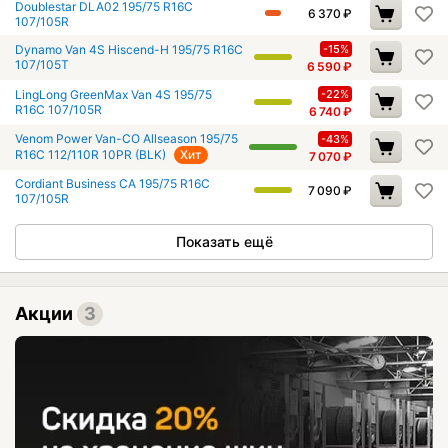
Doublestar DLA02 195/75 R16C
6 370
₽
107/105R
Dynamo Van 4S Hiscend-H 195/75 R16C
-15%
107/105T
6 590
₽
LingLong GreenMax Van 4S 195/75
-22%
R16C 107/105R
6 740
₽
Venom Power Van-CO Allseason 195/75
-43%
R16C 112/110R 10PR (BLK)
Хит
7 070
₽
Cordiant Business CA 195/75 R16C
7 090
₽
107/105R
Показать ещё
Акции
3