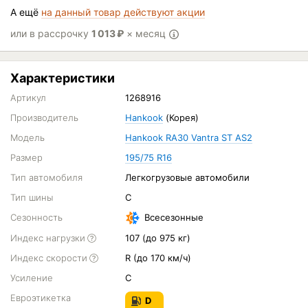
А ещё
на данный товар действуют акции
или в рассрочку
1 013
₽
× месяц
Характеристики
Артикул
1268916
Производитель
Hankook
(Корея)
Модель
Hankook RA30 Vantra ST AS2
Размер
195/75 R16
Тип автомобиля
Легкогрузовые автомобили
Тип шины
C
Сезонность
Всесезонные
Индекс нагрузки
107 (до 975 кг)
Индекс скорости
R (до 170 км/ч)
Усиление
C
Евроэтикетка
D