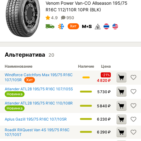
Venom Power Van-CO Allseason 195/75
R16C 112/110R 10PR (BLK)
4.9
950
Хит
Альтернатива
20
Наименование
Наличие
Цена
Windforce Catchfors Max 195/75 R16C
-21%
107/105R
Хит
4 820
₽
Atlander ATL28 195/75 R16C 107/105S
5 730
₽
Новинка
Atlander ATL28 195/75 R16C 110/108R
5 840
₽
Новинка
Aplus Gazill 195/75 R16C 107/105R
6 230
₽
RoadX RXQuest Van 4S 195/75 R16C
6 290
₽
107/105T