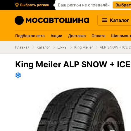
Ваш регион не определён
Выбрат
Выбрать регион
Каталог
Подбор по авто
Акции
Доставка
Оплата
Шиномон
Главная
Каталог
Шины
King Meiler
ALP SNOW + ICE 2
King Meiler ALP SNOW + ICE