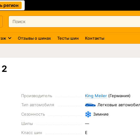
ь регион
таж
Отзывы о шинах
Тесты шин
Контакты
 2
Производитель
King Meiler
(Германия)
Тип автомобиля
Легковые автомоби
Сезонность
Зимние
Шипы
—
Класс шин
E