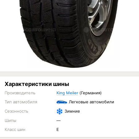
Характеристики шины
Производитель
King Meiler
(Германия)
Тип автомобиля
Легковые автомобили
Сезонность
Зимние
Шипы
—
Класс шин
E