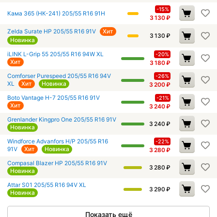
-15%
Кама 365 (НК-241) 205/55 R16 91H
3 130
₽
Zelda Surate HP 205/55 R16 91V
Хит
3 130
₽
Новинка
iLINK L-Grip 55 205/55 R16 94W XL
-20%
Хит
3 180
₽
Comforser Purespeed 205/55 R16 94V
-26%
XL
Хит
Новинка
3 200
₽
Boto Vantage H-7 205/55 R16 91V
-21%
Хит
3 240
₽
Grenlander Kingpro One 205/55 R16 91V
3 240
₽
Новинка
Windforce Advanfors H/P 205/55 R16
-22%
91V
Хит
Новинка
3 280
₽
Compasal Blazer HP 205/55 R16 91V
3 280
₽
Новинка
Attar S01 205/55 R16 94V XL
3 290
₽
Новинка
Показать ещё