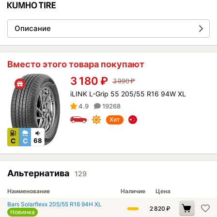
Описание
Вместо этого товара покупают
3 180
₽
3 990
₽
iLINK L-Grip 55 205/55 R16 94W XL
4.9
19268
Хит
C
C
68
Альтернатива
129
Наименование
Наличие
Цена
Bars Solarflexx 205/55 R16 94H XL
2 820
₽
Новинка