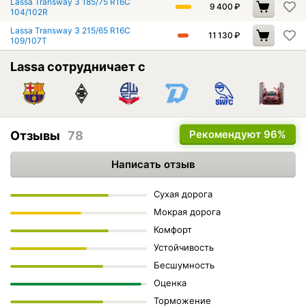
Lassa Transway 3 185/75 R16C
9 400
₽
104/102R
Lassa Transway 3 215/65 R16C
11 130
₽
109/107T
Lassa сотрудничает с
Рекомендуют
96%
Отзывы
78
Написать отзыв
Сухая дорога
Мокрая дорога
Комфорт
Устойчивость
Бесшумность
Оценка
Торможение