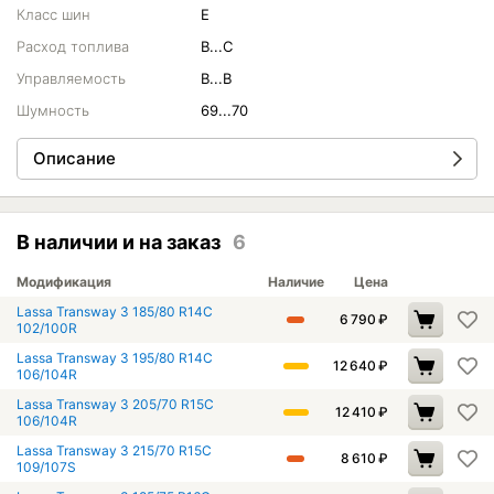
Класс шин
E
Расход топлива
B...C
Управляемость
B...B
Шумность
69...70
Описание
В наличии и на заказ
6
Модификация
Наличие
Цена
Lassa Transway 3 185/80 R14C
6 790
₽
102/100R
Lassa Transway 3 195/80 R14C
12 640
₽
106/104R
Lassa Transway 3 205/70 R15C
12 410
₽
106/104R
Lassa Transway 3 215/70 R15C
8 610
₽
109/107S