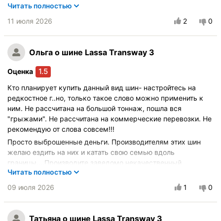
Читать полностью
Производителям этих шин желаю ездить на них и катать
свою семью вдоль границы....Производите заведомо
11 июля 2026
2
0
некачественный продукцию, подставляете своих
покупателей.
Ольга
о шине Lassa Transway 3
1.5
Оценка
Кто планирует купить данный вид шин- настройтесь на
редкостное г..но, только такое слово можно применить к
ним. Не рассчитана на большой тоннаж, пошла вся
"грыжами". Не рассчитана на коммерческие перевозки. Не
рекомендую от слова совсем!!!
Просто выброшенные деньги. Производителям этих шин
Автомобиль:
ГАЗ 3102
желаю ездить на них и катать свою семью вдоль
Купите опять?:
Точно нет
границы....Производите заведомо некачественный
Читать полностью
продукцию. Прилагаю для подтверждения 3 фото с
Управление на сухой дороге
дырками!!! Класс!!!
09 июля 2026
1
0
Управление на мокрой дороге
Комфорт при движении
Курсовая устойчивость
Татьяна
о шине Lassa Transway 3