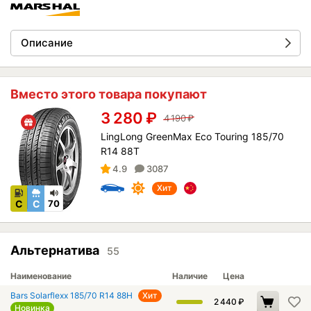
Описание
Вместо этого товара покупают
3 280
₽
4 190
₽
LingLong GreenMax Eco Touring 185/70
R14 88T
4.9
3087
Хит
C
C
70
Альтернатива
55
Наименование
Наличие
Цена
Bars Solarflexx 185/70 R14 88H
Хит
2 440
₽
Новинка