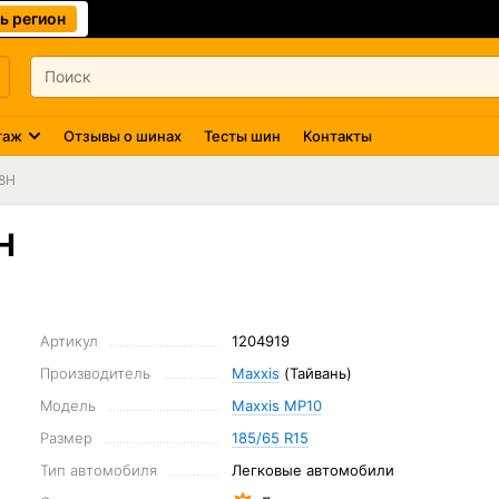
ь регион
таж
Отзывы о шинах
Тесты шин
Контакты
88H
H
Артикул
1204919
Производитель
Maxxis
(Тайвань)
Модель
Maxxis MP10
Размер
185/65 R15
Тип автомобиля
Легковые автомобили