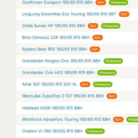
Comforser Ecosport 185/65 R15 88H
Хит
Новинка
LingLong GreenMax Eco Touring 185/65 R15 88T
Хит
Zelda Surate HP 185/65 R15 88H
Хит
Новинка
Boto Genesys 228 185/65 R15 88H
Хит
Rydanz Reac R05 185/65 R15 88H
Хит
Grenlander Kingpro One 185/65 R15 88H
Новинка
Grenlander Colo H02 185/65 R15 88H
Новинка
Attar S01 185/65 R15 92V XL
Хит
Новинка
WestLake ZuperEco Z-107 185/65 R15 88H
Хит
Habilead H206 185/65 R15 88H
Windforce Advanfors Touring 185/65 R15 88H
Хит
Нови
Ovation VI-786 185/65 R15 88H
Новинка