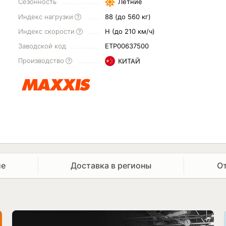
Сезонность
Летние
Индекс нагрузки
88 (до 560 кг)
Индекс скорости
H (до 210 км/ч)
Заводской код
ETP00637500
Производство
КИТАЙ
ие
Доставка в регионы
О