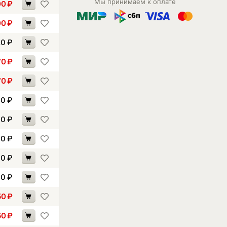
Мы принимаем к оплате
00
₽
00
₽
20
₽
70
₽
70
₽
00
₽
00
₽
30
₽
90
₽
00
₽
50
₽
50
₽