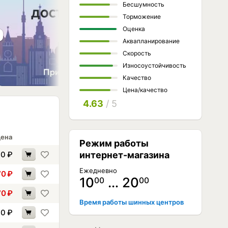
Бесшумность
Торможение
Оценка
Аквапланирование
Скорость
Износоустойчивость
Качество
Цена/качество
4.63
/ 5
ена
Режим работы
90
₽
интернет-магазина
Ежедневно
70
₽
10
… 20
00
00
70
₽
Время работы шинных центров
90
₽