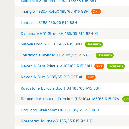
WestLake ZuperEco Z-107 185/65 R15 88T
Triangle TE307 ReliaX 185/65 R15 88H
Хит
Landsail LS288 185/65 R15 88H
Dynamo MH01 Street-H 185/65 R15 92H XL
Satoya Doro S-63 185/65 R15 88H
Новинка
Tourador X Wonder TH2 185/65 R15 88T
Новинка
Nexen N'Fera Primus V 185/65 R15 88H
Хит
Новинка
Nexen N'Blue S 185/65 R15 92T XL
Хит
Roadstone Eurovis Sport 04 185/65 R15 88H
Белшина Artmotion Premium (PS-104) 185/65 R15 92V
Но
LingLong GreenMax HP010 185/65 R15 88H
Greentrac Journey-X 185/65 R15 92H XL