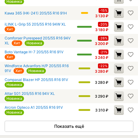
Новинка
-15%
Кама 365 (НК-241) 205/55 R16 91H
3 130
₽
iLINK L-Grip 55 205/55 R16 94W XL
-20%
Хит
3 180
₽
Comforser Purespeed 205/55 R16 94V
-26%
XL
Хит
Новинка
3 200
₽
Boto Vantage H-7 205/55 R16 91V
-21%
Хит
3 240
₽
Windforce Advanfors H/P 205/55 R16
-22%
91V
Хит
Новинка
3 280
₽
Compasal Blazer HP 205/55 R16 91V
3 280
₽
Новинка
Attar S01 205/55 R16 94V XL
3 290
₽
Новинка
Arcron Opteco A1 205/55 R16 91V
3 310
₽
Новинка
Показать ещё