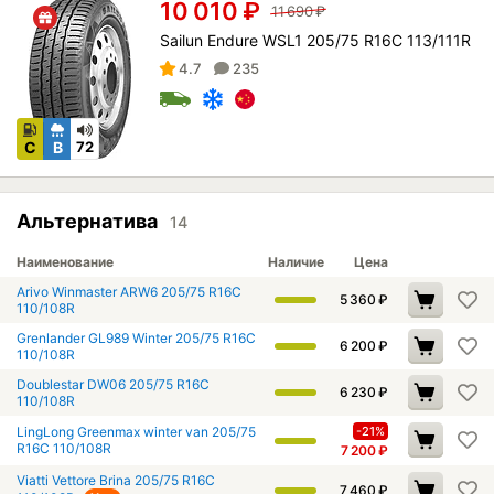
10 010
₽
11 690
₽
Sailun Endure WSL1 205/75 R16C 113/111R
4.7
235
C
B
72
Альтернатива
14
Наименование
Наличие
Цена
Arivo Winmaster ARW6 205/75 R16C
5 360
₽
110/108R
Grenlander GL989 Winter 205/75 R16C
6 200
₽
110/108R
Doublestar DW06 205/75 R16C
6 230
₽
110/108R
LingLong Greenmax winter van 205/75
-21%
R16C 110/108R
7 200
₽
Viatti Vettore Brina 205/75 R16C
7 460
₽