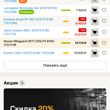
110/108R
Хит
Lanvigator Wintergrip Van 205/75 R16C
7 520
₽
110/108R
Новинка
Austone Skadi SP-902 205/75 R16C
-15%
110/108Q
9 400
₽
Sailun Endure WSL1 205/75 R16C
-14%
113/111R
10 010
₽
Nexen Winguard WT1 205/75 R16C
10 110
₽
113/111R
Kumho CW51 205/75 R16C 110/108R
10 950
₽
Показать ещё
Акции
4