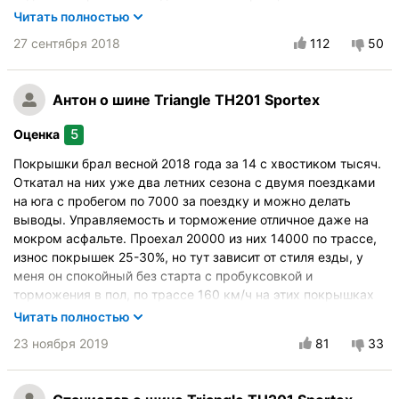
разница, которая бросается в глаза - это разница в цене.
Читать полностью
Возможно, износостойкость в итоге будет хуже, но за эту
27 сентября 2018
112
50
цену можно менять их раз в 2, а не в 4 года, при этом
оставаясь в плюсе. Резюмируя, скажу, что за свои деньги
это нормальные шины для человека со спокойной манерой
Антон
о шине Triangle TH201 Sportex
вождения.
5
Автомобиль:
Оценка
Nissan Teana
Размер:
215/55 R17 94W
Покрышки брал весной 2018 года за 14 с хвостиком тысяч.
Откатал на них уже два летних сезона с двумя поездками
Купите опять?:
Определённо да
на юга с пробегом по 7000 за поездку и можно делать
Город:
Москва
выводы. Управляемость и торможение отличное даже на
мокром асфальте. Проехал 20000 из них 14000 по трассе,
Управление на сухой дороге
износ покрышек 25-30%, но тут зависит от стиля езды, у
Управление на мокрой дороге
меня он спокойный без старта с пробуксовкой и
Комфорт при движении
торможения в пол, по трассе 160 км/ч на этих покрышках
ехать спокойно. Считаю за свой ценник отличный вариант
Курсовая устойчивость
Читать полностью
цена-качество, если сейчас стоял перед выбором какие
Бесшумность в движении
23 ноября 2019
81
33
покрышки взять на лето, то купил бы не задумываясь.
Эффективность торможения
Автомобиль:
Mazda 6
Стойкость к аквапланированию