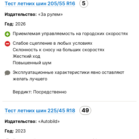
5
Тест летних шин 205/55 R16
ps однозначно лучше б/у от именитых брендов как любят
наши соотечественники)
Издательство:
«За рулем»
Автомобиль:
Saab 9-5
Год:
2026
Купите опять?:
Скорее всего
Приемлемая управляемость на городских скоростях
Управление на сухой дороге
Слабое сцепление в любых условиях
Склонность к сносу на больших скоростях
Управление на мокрой дороге
Жесткий ход
Комфорт при движении
Повышенный шум
Курсовая устойчивость
Эксплуатационные характеристики явно оставляют
Бесшумность в движении
желать лучшего
Эффективность торможения
Стойкость к аквапланированию
Вердикт: Посредственно
Скоростные характеристики
Износоустойчивость
49
Тест летних шин 225/45 R18
Качество изготовления
Издательство:
«Autobild»
Оправданность цены
Год:
2023