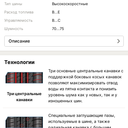
Тип шины
Высокоскоростные
Расход топлива
B...E
Управляемость
B...C
Шумность
70...75
Описание
Технологии
Три основные центральные канавки с
поддержкой боковых косых канавок
позволяют максимизировать отвод
воды из пятна контакта и понизить
Три центральные
уровень шума как у новых, так и у
канавки
изношенных шин.
Специальные заглушающие пазы,
используемые в шине, а также
радиальная канавка с большим