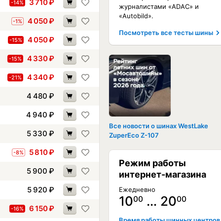
3 710
₽
-14%
журналистами «ADAC» и
«Autobild».
4 050
₽
-1%
Посмотреть все тесты шины
4 050
₽
-15%
4 330
₽
-15%
4 340
₽
-21%
4 480
₽
4 940
₽
Все новости о шинах WestLake
5 330
₽
ZuperEco Z-107
5 810
₽
-8%
Режим работы
5 900
₽
интернет-магазина
5 920
₽
Ежедневно
10
… 20
00
00
6 150
₽
-16%
Время работы шинных центров