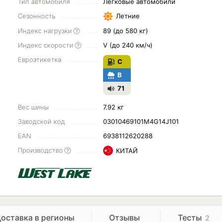
Тип автомобиля
Легковые автомобили
Сезонность
Летние
Индекс нагрузки
89 (до 580 кг)
Индекс скорости
V (до 240 км/ч)
Евроэтикетка
C
B
71
Вес шины
7.92 кг
Заводской код
03010469101M4G14J101
EAN
6938112620288
Производство
КИТАЙ
оставка в регионы
Отзывы
Тесты
2