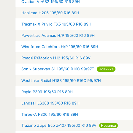
Ovation VI-682 195/60 R16 89H
Habilead H206 195/60 R16 89H
Tracmax X-Privilo TX5 195/60 R16 89H
Powertrac Adamas H/P 195/60 R16 89H
Windforce Catchfors H/P 195/60 R16 89H
RoadX RXMotion H12 195/60 R16 89V
Sonix Supervan S1 195/60 R16C 99/97T
Новинка
WestLake Radial H188 195/60 R16C 99/97H
Rapid P309 195/60 R16 89H
Landsail LS388 195/60 R16 89H
Three-A P306 195/60 R16 89H
Trazano ZuperEco Z-107 195/60 R16 89V
Новинка