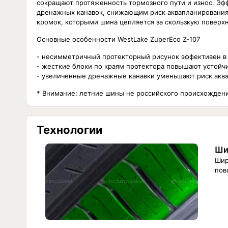
сокращают протяженность тормозного пути и износ. Э
дренажных канавок, снижающим риск аквапланирования
кромок, которыми шина цепляется за скользкую поверхн
Основные особенности WestLake ZuperEco Z-107
- несимметричный протекторный рисунок эффективен в
- жесткие блоки по краям протектора повышают устойчи
- увеличенные дренажные канавки уменьшают риск аква
* Внимание: летние шины не российского происхожден
Технологии
Ши
Шир
пов