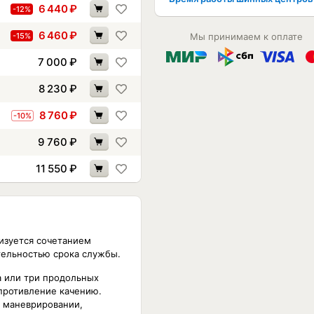
6 440
₽
-12%
6 460
₽
-15%
Мы принимаем к оплате
7 000
₽
8 230
₽
8 760
₽
-10%
9 760
₽
11 550
₽
изуется сочетанием
тельностью срока службы.
а или три продольных
противление качению.
м маневрировании,