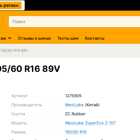
ь регион
таж
Отзывы о шинах
Тесты шин
Контакты
195/60 R16 89V
95/60 R16 89V
Артикул
1275905
Производитель
WestLake
(Китай)
Группа
ZC Rubber
Модель
WestLake ZuperEco Z-107
Размер
195/60 R16