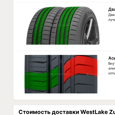
Дв
Два
луч
Ас
Вну
эле
опт
Стоимость доставки WestLake Zu