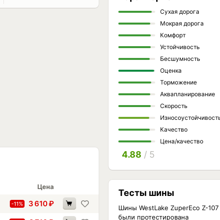
Сухая дорога
Мокрая дорога
Комфорт
Устойчивость
Бесшумность
Оценка
Торможение
Аквапланирование
Скорость
Износоустойчивост
Качество
Цена/качество
4.88
/ 5
Цена
Тесты шины
3 610
₽
-11%
Шины WestLake ZuperEco Z-107
были протестирована