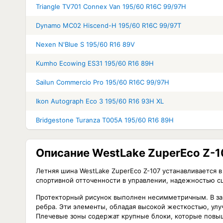
Triangle TV701 Connex Van 195/60 R16C 99/97H
Dynamo MC02 Hiscend-H 195/60 R16C 99/97T
Nexen N'Blue S 195/60 R16 89V
Kumho Ecowing ES31 195/60 R16 89H
Sailun Commercio Pro 195/60 R16C 99/97H
Ikon Autograph Eco 3 195/60 R16 93H XL
Bridgestone Turanza T005A 195/60 R16 89H
Описание WestLake ZuperEco Z-1
Летняя шина WestLake ZuperEco Z-107 устанавливается 
спортивной отточенности в управлении, надежностью с
Протекторный рисунок выполнен несимметричным. В зав
ребра. Эти элементы, обладая высокой жесткостью, ул
Плечевые зоны содержат крупные блоки, которые повыш