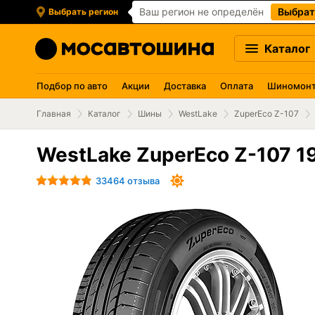
Ваш регион не определён
Выбрат
Выбрать регион
Каталог
Подбор по авто
Акции
Доставка
Оплата
Шиномон
Главная
Каталог
Шины
WestLake
ZuperEco Z-107
WestLake ZuperEco Z-107 1
33464 отзыва