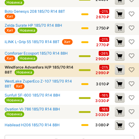
Новинка
Boto Genesys 208 185/70 R14 88T
-21%
Хит
2 670
₽
Zelda Surate HP 185/70 R14 88H
2 750
₽
Хит
Новинка
-21%
iLINK L-Grip 55 185/70 R14 88T
Хит
2 770
₽
Comforser Ecosport 185/70 R14 88H
-26%
Хит
Новинка
2 900
₽
Windforce Advanfors H/P 185/70 R14
-21%
88T
Новинка
2 990
₽
WestLake ZuperEco Z-107 185/70 R14
3 010
₽
88T
Хит
Sunfull SF-600 185/70 R14 88H
-16%
Новинка
3 030
₽
Ovation VI-786 185/70 R14 88H
-16%
Новинка
3 030
₽
Habilead H206 185/70 R14 88H
3 080
₽