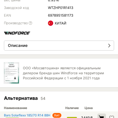
Вес шины
6.93 кг
Заводской код
WTZHP01R1413
EAN
6978951581173
Производство
КИТАЙ
Описание
ООО «Мосавтошина» является официальным
дилером бренда шин Windforce на территории
Российской Федерации с 1 ноября 2021 года
Альтернатива
54
Наименование
Наличие
Цена
Bars Solarflexx 185/70 R14 88H
Хит
2 440
₽