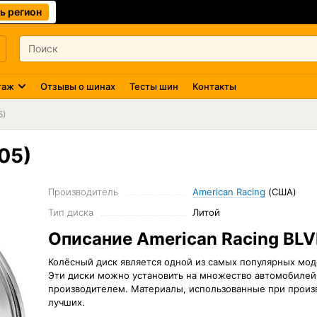
ь регион
таж
Отзывы о шинах
Тесты шин
Контакты
5)
05)
Производитель
American Racing
(США)
Тип диска
Литой
Описание American Racing BL
Колёсный диск
является одной из самых популярных моде
Эти диски можно установить на множество автомобилей 
производителем. Материалы, использованные при произ
лучших.