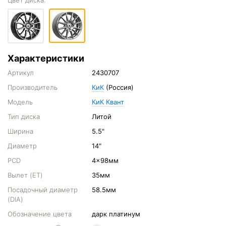
Цвет диска:
Характеристики
Артикул
2430707
Производитель
КиК
(Россия)
Модель
КиК Квант
Тип диска
Литой
Ширина
5.5"
Диаметр
14"
PCD
4x98мм
Вылет (ET)
35мм
Посадочный диаметр
58.5мм
(DIA)
Обозначение цвета
дарк платинум