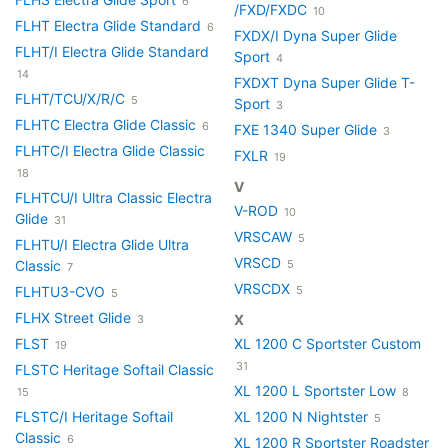
6
/FXD/FXDC
10
FLHT Electra Glide Standard
6
FXDX/I Dyna Super Glide
FLHT/I Electra Glide Standard
Sport
4
14
FXDXT Dyna Super Glide T-
FLHT/TCU/X/R/C
5
Sport
3
FLHTC Electra Glide Classic
6
FXE 1340 Super Glide
3
FLHTC/I Electra Glide Classic
FXLR
19
18
V
FLHTCU/I Ultra Classic Electra
V-ROD
10
Glide
31
VRSCAW
5
FLHTU/I Electra Glide Ultra
VRSCD
Classic
5
7
VRSCDX
FLHTU3-CVO
5
5
FLHX Street Glide
X
3
FLST
XL 1200 C Sportster Custom
19
31
FLSTC Heritage Softail Classic
XL 1200 L Sportster Low
15
8
FLSTC/I Heritage Softail
XL 1200 N Nightster
5
Classic
6
XL 1200 R Sportster Roadster