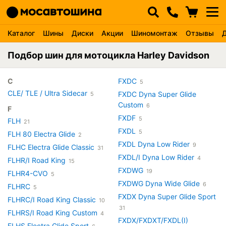
Каталог
Шины
Диски
Акции
Шиномонтаж
Отзывы
Подбор шин для мотоцикла Harley Davidson
C
FXDC
5
CLE/ TLE / Ultra Sidecar
FXDC Dyna Super Glide
5
Custom
6
F
FXDF
5
FLH
21
FXDL
5
FLH 80 Electra Glide
2
FXDL Dyna Low Rider
9
FLHC Electra Glide Classic
31
FXDL/I Dyna Low Rider
4
FLHR/I Road King
15
FXDWG
19
FLHR4-CVO
5
FXDWG Dyna Wide Glide
6
FLHRC
5
FXDX Dyna Super Glide Sport
FLHRC/I Road King Classic
10
31
FLHRS/I Road King Custom
4
FXDX/FXDXT/FXDL(I)
FLHS Electra Glide Sport