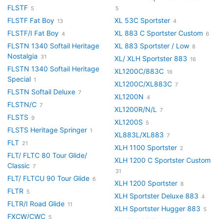
FLSTF
5
5
FLSTF Fat Boy
XL 53C Sportster
13
4
FLSTF/I Fat Boy
XL 883 C Sportster Custom
4
6
FLSTN 1340 Softail Heritage
XL 883 Sportster / Low
8
Nostalgia
31
XL/ XLH Sportster 883
16
FLSTN 1340 Softail Heritage
XL1200C/883C
16
Special
1
XL1200C/XL883C
7
FLSTN Softail Deluxe
7
XL1200N
4
FLSTN/C
7
XL1200R/N/L
7
FLSTS
9
XL1200S
5
FLSTS Heritage Springer
1
XL883L/XL883
7
FLT
21
XLH 1100 Sportster
2
FLT/ FLTC 80 Tour Glide/
XLH 1200 C Sportster Custom
Classic
7
31
FLT/ FLTCU 90 Tour Glide
6
XLH 1200 Sportster
8
FLTR
5
XLH Sportster Deluxe 883
4
FLTR/I Road Glide
11
XLH Sportster Hugger 883
5
FXCW/CWC
5