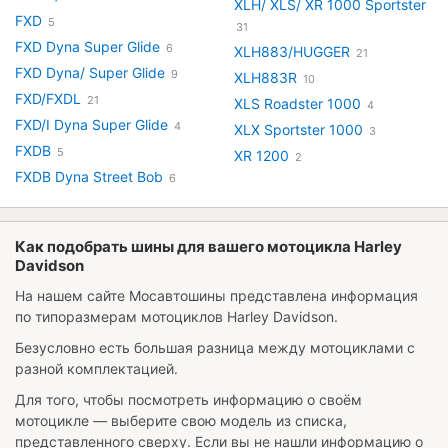
XLH/ XLS/ XR 1000 Sportster
FXD
5
31
FXD Dyna Super Glide
6
XLH883/HUGGER
21
FXD Dyna/ Super Glide
9
XLH883R
10
FXD/FXDL
21
XLS Roadster 1000
4
FXD/I Dyna Super Glide
4
XLX Sportster 1000
3
FXDB
5
XR 1200
2
FXDB Dyna Street Bob
6
Как подобрать шины для вашего мотоцикла Harley
Davidson
На нашем сайте Мосавтошины представлена информация
по типоразмерам мотоциклов Harley Davidson.
Безусловно есть большая разница между мотоциклами с
разной комплектацией.
Для того, чтобы посмотреть информацию о своём
мотоцикле — выберите свою модель из списка,
представленного сверху. Если вы не нашли информацию о