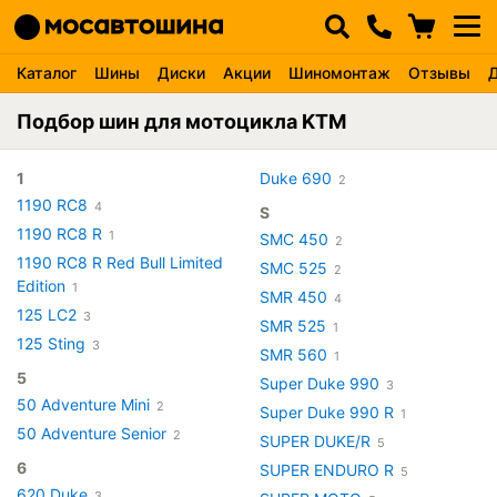
Каталог
Шины
Диски
Акции
Шиномонтаж
Отзывы
Подбор шин для мотоцикла KTM
1
Duke 690
2
1190 RC8
4
S
1190 RC8 R
1
SMC 450
2
1190 RC8 R Red Bull Limited
SMC 525
2
Edition
1
SMR 450
4
125 LC2
3
SMR 525
1
125 Sting
3
SMR 560
1
5
Super Duke 990
3
50 Adventure Mini
2
Super Duke 990 R
1
50 Adventure Senior
2
SUPER DUKE/R
5
6
SUPER ENDURO R
5
620 Duke
3