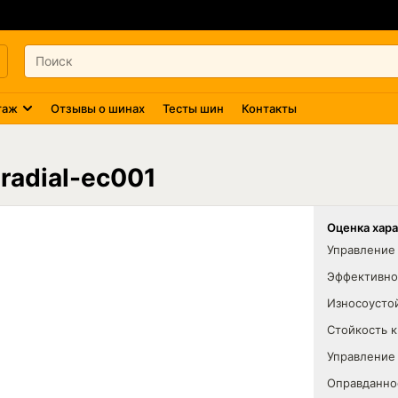
таж
Отзывы о шинах
Тесты шин
Контакты
radial-ec001
Оценка хар
Управление 
Эффективно
Износоусто
Стойкость 
Управление
Оправданно