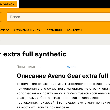
ь регион
таж
Отзывы о шинах
Тесты шин
Контакты
c
xtra full synthetic
Производитель
Aveno
Описание Aveno Gear extra full 
Технические характеристики трансмиссионного масла Aveno
применения этого смазочного материала не ограничена
использоваться практически в любых трансмиссионных м
«раздатками». Состав смазочного материала имеет пол
посторонних примесей. Это придает ему отличную текуч
вязкостных свойств при нагреве.