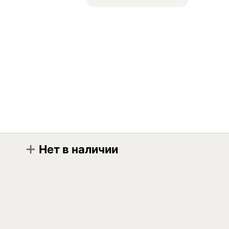
Нет в наличии
Модификация
Aveno Gear extra full synthetic 75W-90 GL-4/5 1л
Aveno Gear extra full synthetic 75W-90 GL-4/5 4л
Aveno Gear extra full synthetic 75W-90 GL-4/5 5л
Aveno Gear extra full synthetic 75W-90 GL-4/5 20л