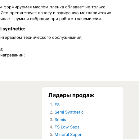
м формируемая маслом пленка обладает не только
 Это препятствует износу и задиранию металлических
ньшает шумы и вибрации при работе трансмиссии.
 synthetic:
интервалом технического обслуживания;
и;
 нагревании;
Лидеры продаж
FS
ЕТ В НАЛИЧИИ
Semi Synthetic
ЕТ В НАЛИЧИИ
Semis
ЕТ В НАЛИЧИИ
FS Low Saps
ЕТ В НАЛИЧИИ
Mineral Super