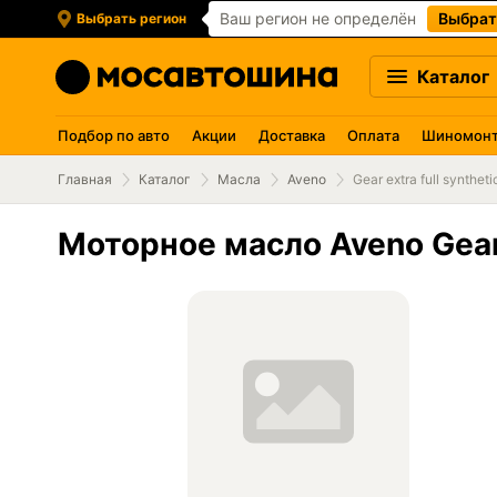
Ваш регион не определён
Выбрат
Выбрать регион
Каталог
Подбор по авто
Акции
Доставка
Оплата
Шиномон
Главная
Каталог
Масла
Aveno
Gear extra full syntheti
Моторное масло Aveno Gear e