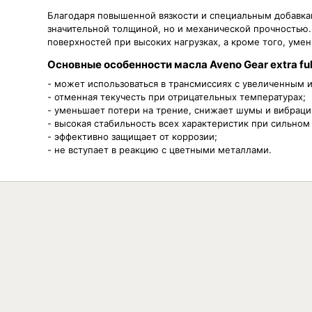
Благодаря повышенной вязкости и специальным добавка
значительной толщиной, но и механической прочностью.
поверхностей при высоких нагрузках, а кроме того, уме
Основные особенности масла Aveno Gear extra full
- может использоваться в трансмиссиях с увеличенным 
- отменная текучесть при отрицательных температурах;
- уменьшает потери на трение, снижает шумы и вибраци
- высокая стабильность всех характеристик при сильном
- эффективно защищает от коррозии;
- не вступает в реакцию с цветными металлами.
Вязкость
Объём
75W-90
1л
Н
75W-90
4л
Н
75W-90
5л
Н
75W-90
20л
Н