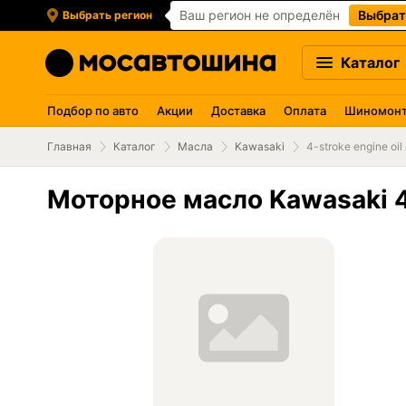
Ваш регион не определён
Выбрат
Выбрать регион
Каталог
Подбор по авто
Акции
Доставка
Оплата
Шиномон
Главная
Каталог
Масла
Kawasaki
4-stroke engine oil 
Моторное масло Kawasaki 4-s