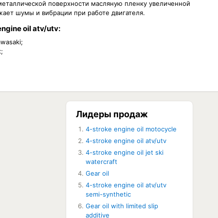
 металлической поверхности масляную пленку увеличенной
жает шумы и вибрации при работе двигателя.
ine oil atv/utv:
wasaki;
;
Лидеры продаж
4-stroke engine oil motocycle
ЕТ В НАЛИЧИИ
4-stroke engine oil atv/utv
ЕТ В НАЛИЧИИ
4-stroke engine oil jet ski
watercraft
Gear oil
4-stroke engine oil atv/utv
semi-synthetic
Gear oil with limited slip
additive