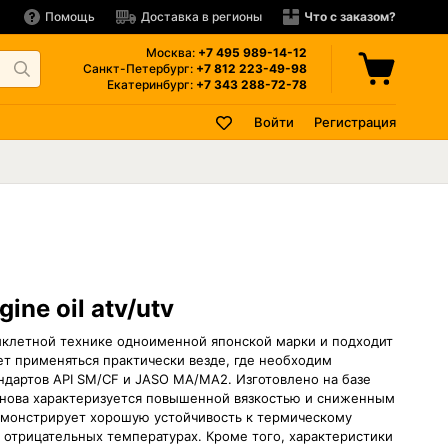
Помощь
Доставка в регионы
Что с заказом?
Москва:
+7 495
989-14-12
Санкт-Петербург:
+7 812
223-49-98
Екатеринбург:
+7 343
288-72-78
Войти
Регистрация
ine oil atv/utv
тоциклетной технике одноименной японской марки и подходит
ет применяться практически везде, где необходим
дартов API SM/CF и JASO MA/MA2. Изготовлено на базе
снова характеризуется повышенной вязкостью и сниженным
емонстрирует хорошую устойчивость к термическому
отрицательных температурах. Кроме того, характеристики