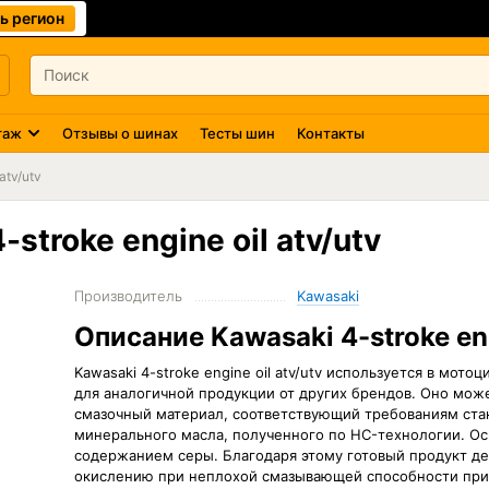
ь регион
таж
Отзывы о шинах
Тесты шин
Контакты
atv/utv
troke engine oil atv/utv
Производитель
Kawasaki
Описание Kawasaki 4-stroke eng
Kawasaki 4-stroke engine oil atv/utv используется в мо
для аналогичной продукции от других брендов. Оно мож
смазочный материал, соответствующий требованиям стан
минерального масла, полученного по HC-технологии. О
содержанием серы. Благодаря этому готовый продукт д
окислению при неплохой смазывающей способности при 