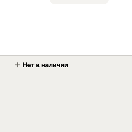
Нет в наличии
Модификация
Kawasaki 4-stroke engine oil atv/utv 10W-40 0.94л
Kawasaki 4-stroke engine oil atv/utv 10W-40 3.79л