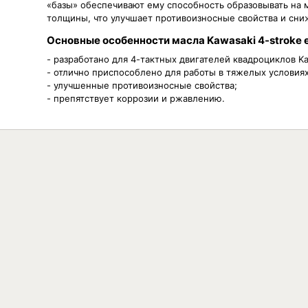
«базы» обеспечивают ему способность образовывать на
толщины, что улучшает противоизносные свойства и сни
Основные особенности масла Kawasaki 4-stroke eng
- разработано для 4-тактных двигателей квадроциклов Ka
- отлично приспособлено для работы в тяжелых условиях
- улучшенные противоизносные свойства;
- препятствует коррозии и ржавлению.
Вязкость
Объём
10W-40
0.94л
Н
10W-40
3.79л
Н