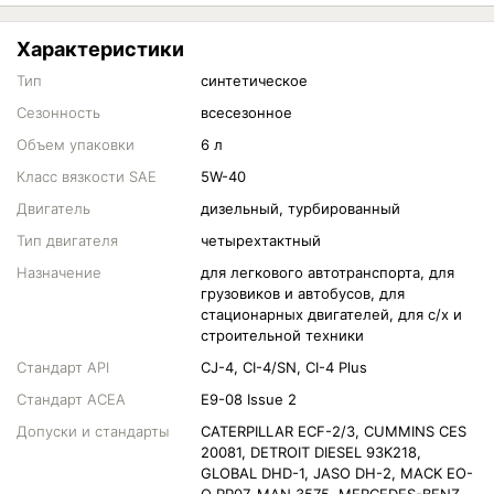
Характеристики
Тип
синтетическое
Сезонность
всесезонное
Объем упаковки
6 л
Класс вязкости SAE
5W-40
Двигатель
дизельный, турбированный
Тип двигателя
четырехтактный
Назначение
для легкового автотранспорта, для
грузовиков и автобусов, для
стационарных двигателей, для c/х и
строительной техники
Стандарт API
CJ-4, CI-4/SN, CI-4 Plus
Стандарт ACEA
E9-08 Issue 2
Допуски и стандарты
CATERPILLAR ECF-2/3, CUMMINS CES
20081, DETROIT DIESEL 93K218,
GLOBAL DHD-1, JASO DH-2, MACK EO-