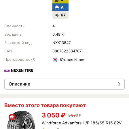
A
67
Слойность
4
Вес шины
6.48 кг
Заводской код
NXK13847
EAN
8807622384707
Производство
Южная Корея
Описание
Вместо этого товара покупают
3 050
₽
3 890
₽
Windforce Advanfors H/P 185/55 R15 82V