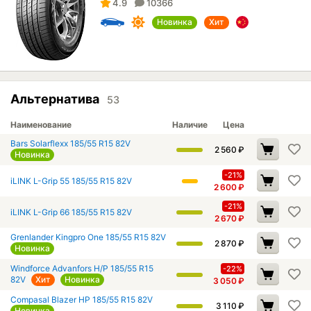
4.9
10366
Новинка
Хит
Альтернатива
53
Наименование
Наличие
Цена
Bars Solarflexx 185/55 R15 82V
2 560
₽
Новинка
-21%
iLINK L-Grip 55 185/55 R15 82V
2 600
₽
-21%
iLINK L-Grip 66 185/55 R15 82V
2 670
₽
Grenlander Kingpro One 185/55 R15 82V
2 870
₽
Новинка
Windforce Advanfors H/P 185/55 R15
-22%
82V
Хит
Новинка
3 050
₽
Compasal Blazer HP 185/55 R15 82V
3 110
₽
Новинка