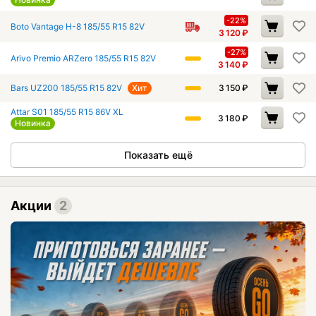
-22%
Boto Vantage H-8 185/55 R15 82V
3 120
₽
-27%
Arivo Premio ARZero 185/55 R15 82V
3 140
₽
Bars UZ200 185/55 R15 82V
Хит
3 150
₽
Attar S01 185/55 R15 86V XL
3 180
₽
Новинка
Показать ещё
Акции
2