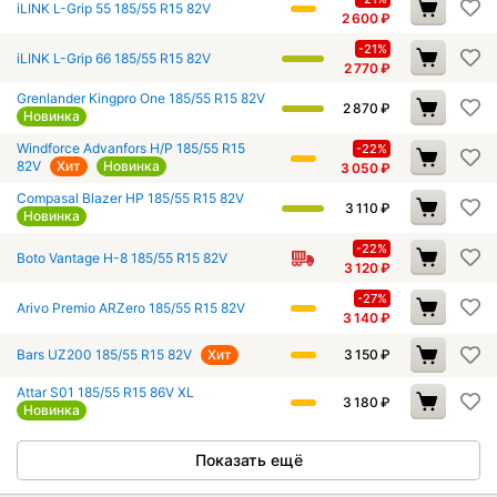
iLINK L-Grip 55 185/55 R15 82V
2 600
₽
-21%
iLINK L-Grip 66 185/55 R15 82V
2 770
₽
Grenlander Kingpro One 185/55 R15 82V
2 870
₽
Новинка
Windforce Advanfors H/P 185/55 R15
-22%
82V
Хит
Новинка
3 050
₽
Compasal Blazer HP 185/55 R15 82V
3 110
₽
Новинка
-22%
Boto Vantage H-8 185/55 R15 82V
3 120
₽
-27%
Arivo Premio ARZero 185/55 R15 82V
3 140
₽
Bars UZ200 185/55 R15 82V
Хит
3 150
₽
Attar S01 185/55 R15 86V XL
3 180
₽
Новинка
Показать ещё