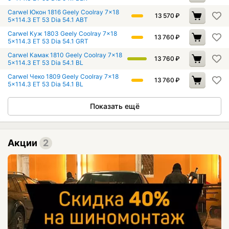
Carwel Юкон 1816 Geely Coolray 7x18
13 570
₽
5x114.3 ET 53 Dia 54.1 ABT
Carwel Куж 1803 Geely Coolray 7x18
13 760
₽
5x114.3 ET 53 Dia 54.1 GRT
Carwel Камак 1810 Geely Coolray 7x18
13 760
₽
5x114.3 ET 53 Dia 54.1 BL
Carwel Чеко 1809 Geely Coolray 7x18
13 760
₽
5x114.3 ET 53 Dia 54.1 BL
Показать ещё
Акции
2