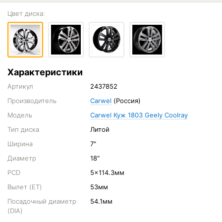
Цвет диска:
Характеристики
Артикул
2437852
Производитель
Carwel
(Россия)
Модель
Carwel Куж 1803 Geely Coolray
Тип диска
Литой
Ширина
7"
Диаметр
18"
PCD
5x114.3мм
Вылет (ET)
53мм
Посадочный диаметр
54.1мм
(DIA)