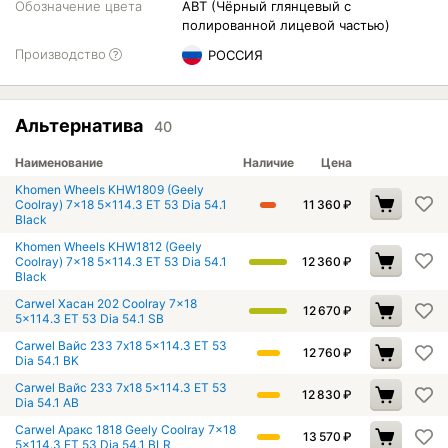
Обозначение цвета
ABT (Чёрный глянцевый с
полированной лицевой частью)
Производство
РОССИЯ
Альтернатива
40
Наименование
Наличие
Цена
Khomen Wheels KHW1809 (Geely
Coolray) 7x18 5x114.3 ET 53 Dia 54.1
11 360
₽
Black
Khomen Wheels KHW1812 (Geely
Coolray) 7x18 5x114.3 ET 53 Dia 54.1
12 360
₽
Black
Carwel Хасан 202 Coolray 7x18
12 670
₽
5x114.3 ET 53 Dia 54.1 SB
Carwel Вайс 233 7x18 5x114.3 ET 53
12 760
₽
Dia 54.1 BK
Carwel Вайс 233 7x18 5x114.3 ET 53
12 830
₽
Dia 54.1 AB
Carwel Аракс 1818 Geely Coolray 7x18
13 570
₽
5x114.3 ET 53 Dia 54.1 BLR