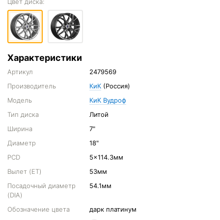
Цвет диска:
Характеристики
Артикул
2479569
Производитель
КиК
(Россия)
Модель
КиК Вудроф
Тип диска
Литой
Ширина
7"
Диаметр
18"
PCD
5x114.3мм
Вылет (ET)
53мм
Посадочный диаметр
54.1мм
(DIA)
Обозначение цвета
дарк платинум