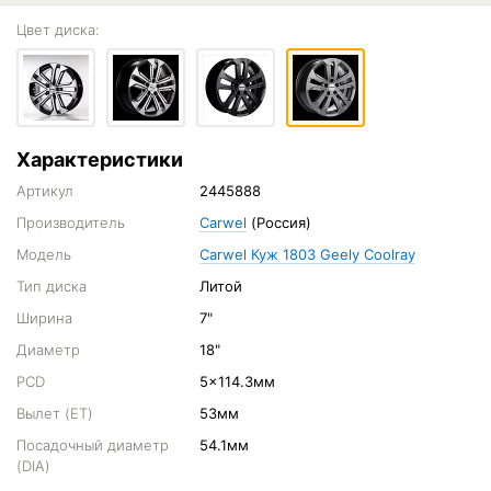
Цвет диска:
Характеристики
Артикул
2445888
Производитель
Carwel
(Россия)
Модель
Carwel Куж 1803 Geely Coolray
Тип диска
Литой
Ширина
7"
Диаметр
18"
PCD
5x114.3мм
Вылет (ET)
53мм
Посадочный диаметр
54.1мм
(DIA)