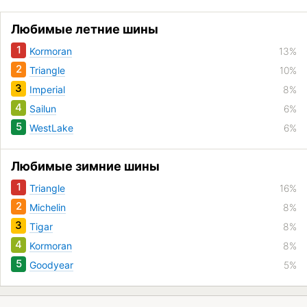
Любимые летние шины
1
Kormoran
13%
2
Triangle
10%
3
Imperial
8%
4
Sailun
6%
5
WestLake
6%
Любимые зимние шины
1
Triangle
16%
2
Michelin
8%
3
Tigar
8%
4
Kormoran
8%
5
Goodyear
5%