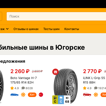
таж
Отзывы о шинах
Тесты шин
Контакты
бильные шины в Югорске
редложения
2 260
₽
2 770
₽
2 890
₽
3
Boto Vantage H-7
iLINK L-Grip 55
175/65 R14 82H
R15 88H
4.9
8028
4.9
1921
Хит
Хи
C
C
68