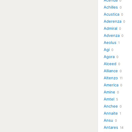
Acenda
0
Achilles
0
Acustica
0
Aderenza
0
Admiral
0
Advenza
0
Aeolus
1
Agi
0
Agora
0
Alceed
0
Alliance
0
Altenzo
11
America
0
Amine
0
Amtel
5
Anchee
0
Annaite
1
Ansu
0
Antares
14