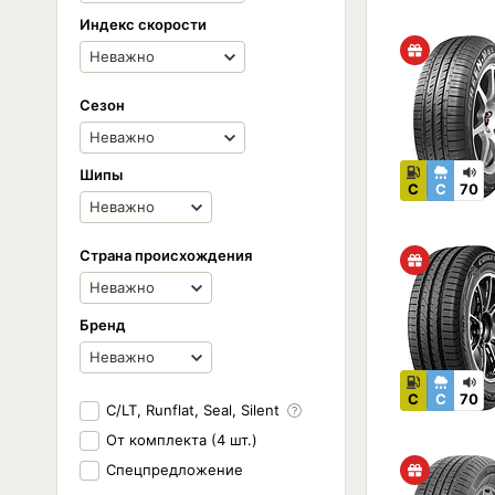
Индекс скорости
Сезон
Шипы
C
C
70
Страна происхождения
Бренд
C
C
70
C/LT, Runflat, Seal, Silent
От комплекта (4 шт.)
Спецпредложение