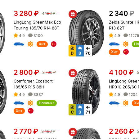
3 280
₽
2 340
₽
4 190
₽
LingLong GreenMax Eco
Zelda Surate H
Touring 185/70 R14 88T
R13 82T
4.9
3100
4.9
11275
Хит
Но
Хит
D
B
70
2 800
₽
4 100
₽
3 700
₽
5
Comforser Ecosport
LingLong Gree
185/65 R15 88H
HP010 205/60 
4.9
3837
4.9
1204
Новинка
Хи
Хит
C
B
71
2 770
₽
2 260
₽
3 490
₽