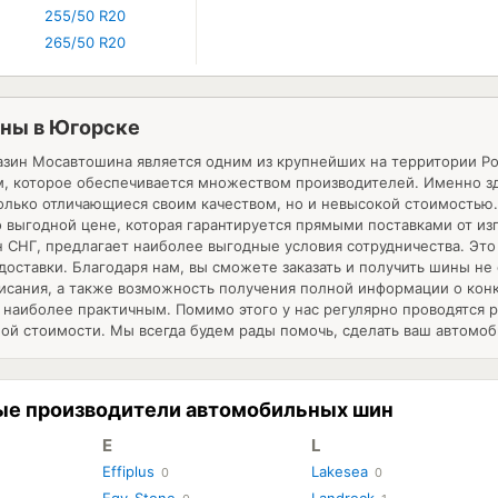
255/50 R20
265/50 R20
ны в Югорске
зин Мосавтошина является одним из крупнейших на территории Рос
м, которое обеспечивается множеством производителей. Именно 
только отличающиеся своим качеством, но и невысокой стоимостью
 выгодной цене, которая гарантируется прямыми поставками от изг
н СНГ, предлагает наиболее выгодные условия сотрудничества. Это
доставки. Благодаря нам, вы сможете заказать и получить шины не 
сания, а также возможность получения полной информации о конк
наиболее практичным. Помимо этого у нас регулярно проводятся 
ой стоимости. Мы всегда будем рады помочь, сделать ваш автомо
ые производители автомобильных шин
E
L
Effiplus
Lakesea
0
0