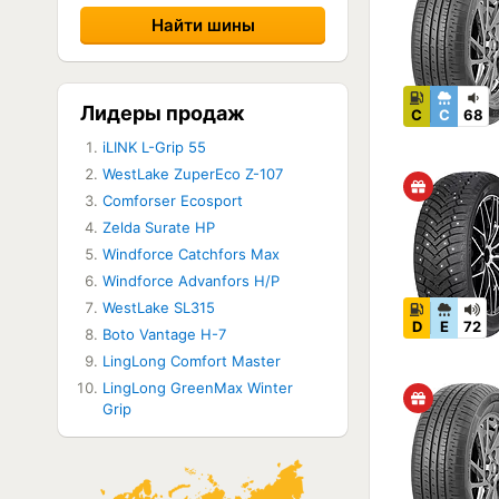
Лидеры продаж
C
C
68
iLINK L-Grip 55
WestLake ZuperEco Z-107
Comforser Ecosport
Zelda Surate HP
Windforce Catchfors Max
Windforce Advanfors H/P
WestLake SL315
D
E
72
Boto Vantage H-7
LingLong Comfort Master
LingLong GreenMax Winter
Grip