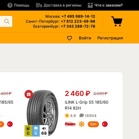
Помощь
Доставка в регионы
Что с заказом?
Москва:
+7 495
989-14-12
Санкт-Петербург:
+7 812
223-49-98
Екатеринбург:
+7 343
288-72-78
Войти
Регистрация
2 460
₽
 490
₽
3 090
₽
 185/65
iLINK L-Grip 55 185/60
R14 82H
4
4.9
18904
т
Хит
C
C
68