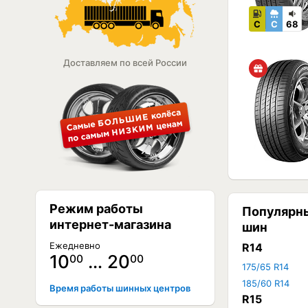
C
C
68
Доставляем по всей России
Режим работы
Популярн
интернет-магазина
шин
Ежедневно
R14
10
… 20
00
00
175/65 R14
185/60 R14
Время работы шинных центров
R15