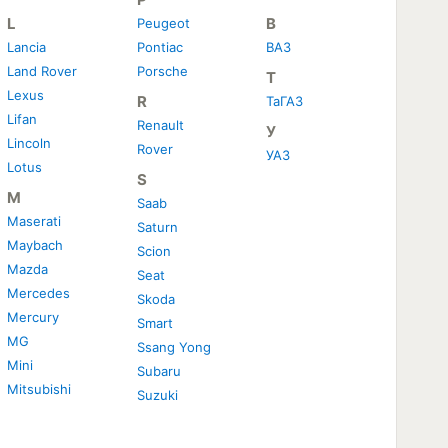
L
В
Peugeot
Lancia
Pontiac
ВАЗ
Land Rover
Porsche
Т
Lexus
R
ТаГАЗ
Lifan
Renault
У
Lincoln
Rover
УАЗ
Lotus
S
M
Saab
Maserati
Saturn
Maybach
Scion
Mazda
Seat
Mercedes
Skoda
Mercury
Smart
MG
Ssang Yong
Mini
Subaru
Mitsubishi
Suzuki