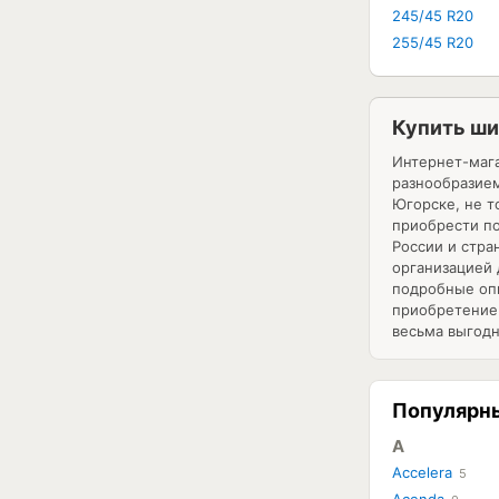
245/45 R20
255/45 R20
Купить ши
Интернет-мага
разнообразие
Югорске
, не 
приобрести по
России и стра
организацией 
подробные опи
приобретение 
весьма выгодн
Популярн
A
Accelera
5