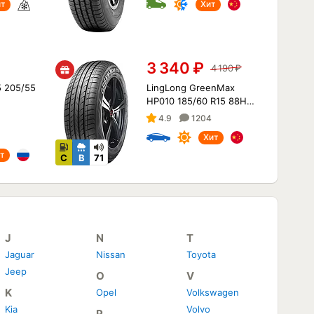
ит
Хит
3 340
₽
4 190
₽
5 205/55
LingLong GreenMax
HP010 185/60 R15 88H
XL
4.9
1204
Хит
т
C
B
71
J
N
T
Jaguar
Nissan
Toyota
Jeep
O
V
K
Opel
Volkswagen
Kia
Volvo
P