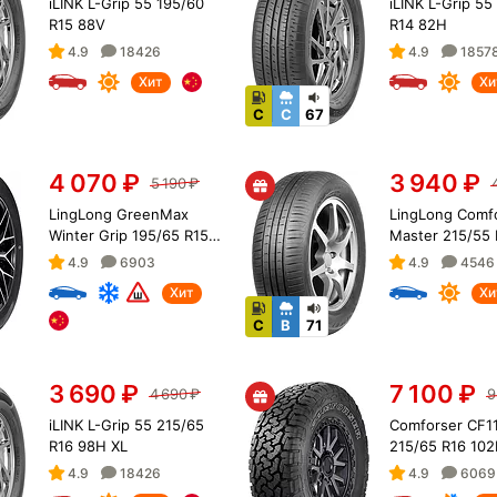
iLINK L-Grip 55 195/60
iLINK L-Grip 55
R15 88V
R14 82H
4.9
18426
4.9
1857
Хит
Хи
C
C
67
4 070
₽
3 940
₽
5 190
₽
LingLong GreenMax
LingLong Comf
Winter Grip 195/65 R15
Master 215/55 
95T XL
XL
4.9
6903
4.9
4546
Хит
Хи
C
B
71
3 690
₽
7 100
₽
4 690
₽
9
iLINK L-Grip 55 215/65
Comforser CF1
R16 98H XL
215/65 R16 102
(OWL)
4.9
18426
4.9
6069