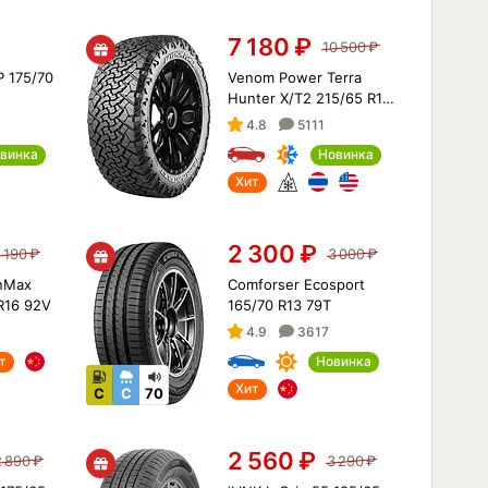
7 180
₽
10 500
₽
P 175/70
Venom Power Terra
Hunter X/T2 215/65 R16
102H XL (RWL)
4.8
5111
винка
Новинка
Хит
2 300
₽
 190
₽
3 000
₽
nMax
Comforser Ecosport
R16 92V
165/70 R13 79T
4.9
3617
т
Новинка
Хит
C
C
70
2 560
₽
2 890
₽
3 290
₽