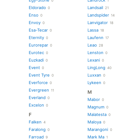
Egy-Stone
Landrock
0
1
Eldorado
Landsail
0
21
Enso
Landspider
0
14
Envoy
Lanvigator
0
18
Esa-Tecar
Lassa
0
18
Eternity
Laufenn
0
17
Eurorepar
Leao
0
28
Eurotec
Lenston
0
0
Euzkadi
Lexani
0
0
Event
LingLong
0
40
Event Tyre
Luxxan
0
0
Everforce
Lykeen
0
0
Evergreen
11
M
Everland
0
Mabor
0
Excelon
0
Magnum
0
F
Malatesta
0
Falken
Maloya
4
0
Faralong
Marangoni
0
0
Farroad
Mark Ma
9
1