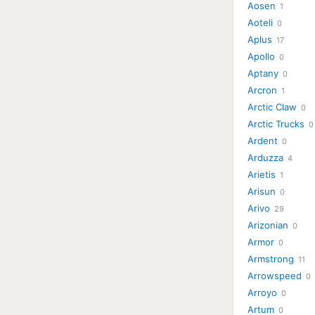
Aosen
1
Aoteli
0
Aplus
17
Apollo
0
Aptany
0
Arcron
1
Arctic Claw
0
Arctic Trucks
0
Ardent
0
Arduzza
4
Arietis
1
Arisun
0
Arivo
29
Arizonian
0
Armor
0
Armstrong
11
Arrowspeed
0
Arroyo
0
Artum
0