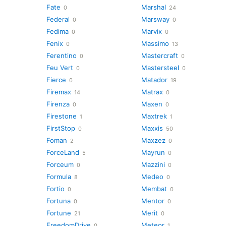
Fate
Marshal
0
24
Federal
Marsway
0
0
Fedima
Marvix
0
0
Fenix
Massimo
0
13
Ferentino
Mastercraft
0
0
Feu Vert
Mastersteel
0
0
Fierce
Matador
0
19
Firemax
Matrax
14
0
Firenza
Maxen
0
0
Firestone
Maxtrek
1
1
FirstStop
Maxxis
0
50
Foman
Maxzez
2
0
ForceLand
Mayrun
5
0
Forceum
Mazzini
0
0
Formula
Medeo
8
0
Fortio
Membat
0
0
Fortuna
Mentor
0
0
Fortune
Merit
21
0
FreedomDrive
Meteor
0
1