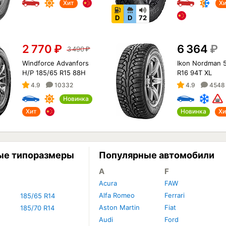
Хит
Х
D
D
72
2 770
₽
6 364
₽
3 490
₽
Windforce Advanfors
Ikon Nordman 
H/P 185/65 R15 88H
R16 94T XL
4.9
10332
4.9
4548
Новинка
Хит
Новинка
Хи
ые типоразмеры
Популярные автомобили
A
F
Acura
FAW
Alfa Romeo
Ferrari
185/65 R14
Aston Martin
Fiat
185/70 R14
Audi
Ford