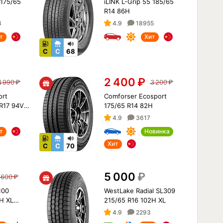
 175/65
iLINK L-Grip 55 185/65
R14 86H
8
4.9
18955
т
Хит
C
C
68
2 400
₽
4 990
₽
3 200
₽
ort
Comforser Ecosport
R17 94V
175/65 R14 82H
4.9
3617
т
Новинка
Хит
C
C
70
5 000
₽
 600
₽
100
WestLake Radial SL309
H XL
215/65 R16 102H XL
4.9
2293