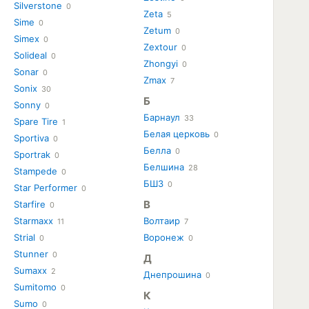
Silverstone
0
Zeta
5
Sime
0
Zetum
0
Simex
0
Zextour
0
Solideal
0
Zhongyi
0
Sonar
0
Zmax
7
Sonix
30
Б
Sonny
0
Барнаул
33
Spare Tire
1
Белая церковь
0
Sportiva
0
Белла
0
Sportrak
0
Белшина
28
Stampede
0
БШЗ
0
Star Performer
0
В
Starfire
0
Starmaxx
Волтаир
11
7
Strial
Воронеж
0
0
Stunner
0
Д
Sumaxx
2
Днепрошина
0
Sumitomo
0
К
Sumo
0