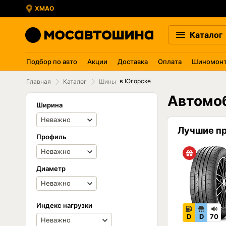
ХМАО
Каталог
Подбор по авто
Акции
Доставка
Оплата
Шиномон
в Югорске
Главная
Каталог
Шины
Автомо
Ширина
Лучшие п
Профиль
Диаметр
Индекс нагрузки
D
D
70