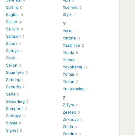
Saferich
Xbri
4
0
Saffiro
Xcellent
0
0
Sagitar
Xtyre
0
0
Sailun
42
Y
Sailwin
0
Yartu
0
Samson
1
Yatone
0
Sanox
0
Yazd Tire
2
Satoya
7
Yeada
0
Sava
5
Yinbao
0
Saxon
0
Yokohama
79
Seamtyre
0
Yomar
0
Sebring
0
Yosun
0
Security
0
Yustaracing
0
Seha
0
Z
Seiberling
0
Z-Tyre
0
Semperit
0
Zeetex
6
Sentury
0
Zeknova
0
Sigma
0
Zelda
6
Signet
0
Zestino
0